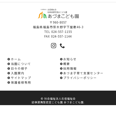
〒960-8057
福島県福島市笹木野字下屋敷46-3
TEL
024-557-1155
FAX
024-557-1144
ホーム
お知らせ
当園について
概要
日々の様子
採用情報
入園案内
あづま子育て支援センター
サイトマップ
プライバシーポリシー
保護者様専用
©
社会福祉法人北信福祉会
幼保連携型認定こども園 あづまこども園
.