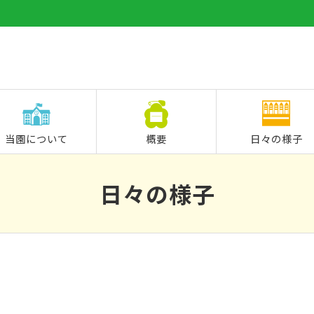
当園について
概要
日々の様子
日々の様子