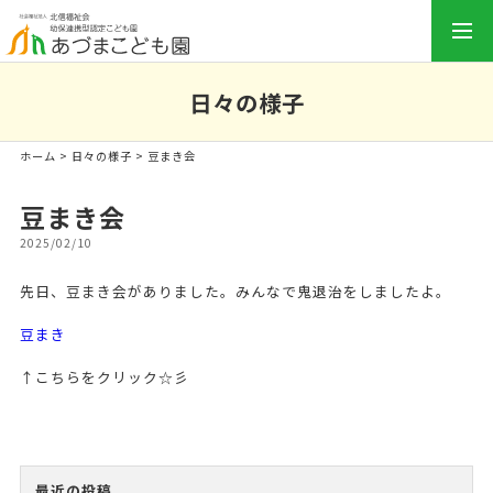
togg
navi
日々の様子
ホーム
>
日々の様子
> 豆まき会
豆まき会
2025/02/10
先日、豆まき会がありました。みんなで鬼退治をしましたよ。
豆まき
↑こちらをクリック☆彡
最近の投稿